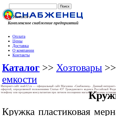
Каталог:
Комплексное снабжение предприятий
Оплата
Цены
Доставка
О компании
Контакты
Каталог
>>
Хозтовары
>
емкости
Интернет-сайт snab12.ru — официальный сайт Магазина «Снабженец». Данный интернет-
офертой, определяемой положениями Статьи 437 Гражданского кодекса Российской Фед
Круж
телефону или продавцам консультантам при личном посещении магазина. Магазин оставляе
Кружка пластиковая мерн