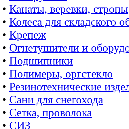
•
Канаты, веревки, стропы
•
Колеса для складского о
•
Крепеж
•
Огнетушители и оборуд
•
Подшипники
•
Полимеры, оргстекло
•
Резинотехнические изде
•
Сани для снегохода
•
Сетка, проволока
•
СИЗ