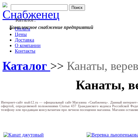
Каталог:
Комплексное снабжение предприятий
Оплата
Цены
Доставка
О компании
Контакты
Каталог
>>
Канаты, вере
Канаты, в
Интернет-сайт snab12.ru — официальный сайт Магазина «Снабженец». Данный интернет-
офертой, определяемой положениями Статьи 437 Гражданского кодекса Российской Фед
телефону или продавцам консультантам при личном посещении магазина. Магазин оставляе