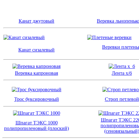
Канат джутовый
Веревка льнопеньк
Веревки плетен
Канат сизалевый
Веревка капроновая
Лента х/б
Трос буксировочный
Строп петлевой
Шпагат ТЭКС 22
Шпагат ТЭКС 1000
полипропиленов
полипропиленовый (плоский)
(сеновязальный