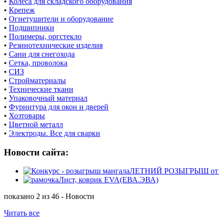
•
Колеса для складского оборудования
•
Крепеж
•
Огнетушители и оборудование
•
Подшипники
•
Полимеры, оргстекло
•
Резинотехнические изделия
•
Сани для снегохода
•
Сетка, проволока
•
СИЗ
•
Стройматериалы
•
Технические ткани
•
Упаковочный материал
•
Фурнитура для окон и дверей
•
Хозтовары
•
Цветной металл
•
Электроды. Все для сварки
Новости сайта:
ЛЕТНИЙ РОЗЫГРЫШ от маг
Лист, коврик EVA(ЕВА.ЭВА)
показано 2 из 46 - Новости
Читать все