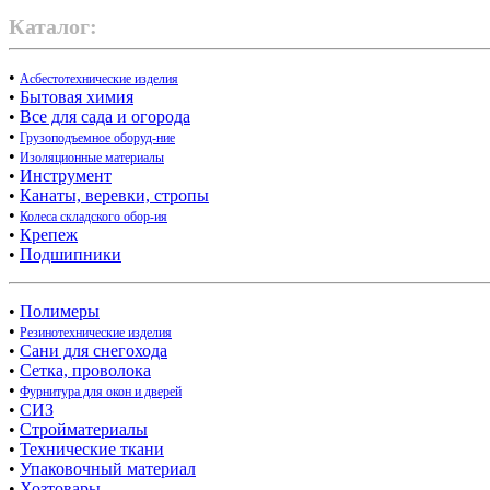
Каталог:
•
Асбестотехнические изделия
•
Бытовая химия
•
Все для сада и огорода
•
Грузоподъемное оборуд-ние
•
Изоляционные материалы
•
Инструмент
•
Канаты, веревки, стропы
•
Колеса складского обор-ия
•
Крепеж
•
Подшипники
•
Полимеры
•
Резинотехнические изделия
•
Сани для снегохода
•
Сетка, проволока
•
Фурнитура для окон и дверей
•
СИЗ
•
Стройматериалы
•
Технические ткани
•
Упаковочный материал
•
Хозтовары