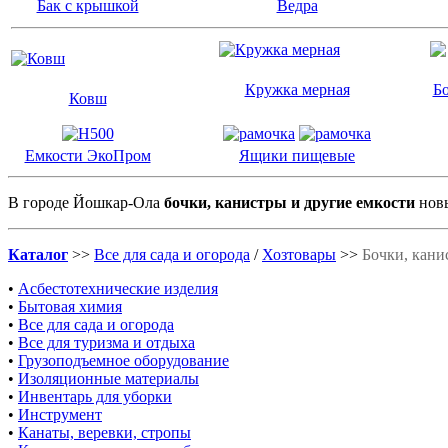
Бак с крышкой
Ведра
Кружка мерная
Бо
Ковш
Емкости ЭкоПром
Ящики пищевые
В городе Йошкар-Ола
бочки, канистры и другие емкости
новы
Каталог
>>
Все для сада и огорода
/
Хозтовары
>>
Бочки, кани
•
Асбестотехнические изделия
•
Бытовая химия
•
Все для сада и огорода
•
Все для туризма и отдыха
•
Грузоподъемное оборудование
•
Изоляционные материалы
•
Инвентарь для уборки
•
Инструмент
•
Канаты, веревки, стропы