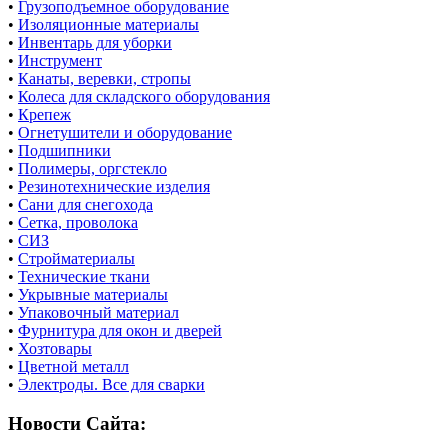
•
Грузоподъемное оборудование
•
Изоляционные материалы
•
Инвентарь для уборки
•
Инструмент
•
Канаты, веревки, стропы
•
Колеса для складского оборудования
•
Крепеж
•
Огнетушители и оборудование
•
Подшипники
•
Полимеры, оргстекло
•
Резинотехнические изделия
•
Сани для снегохода
•
Сетка, проволока
•
СИЗ
•
Стройматериалы
•
Технические ткани
•
Укрывные материалы
•
Упаковочный материал
•
Фурнитура для окон и дверей
•
Хозтовары
•
Цветной металл
•
Электроды. Все для сварки
Новости Сайта: