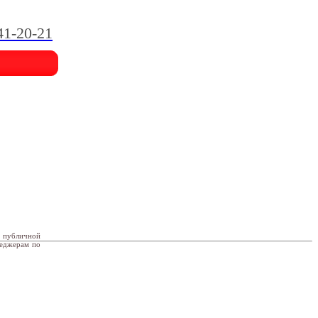
41-20-21
я публичной
неджерам по