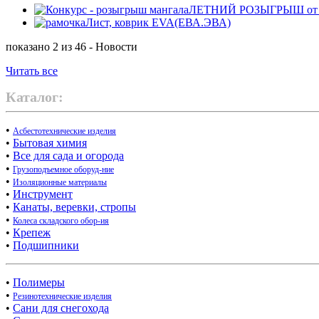
ЛЕТНИЙ РОЗЫГРЫШ от маг
Лист, коврик EVA(ЕВА.ЭВА)
показано 2 из 46 - Новости
Читать все
Каталог:
•
Асбестотехнические изделия
•
Бытовая химия
•
Все для сада и огорода
•
Грузоподъемное оборуд-ние
•
Изоляционные материалы
•
Инструмент
•
Канаты, веревки, стропы
•
Колеса складского обор-ия
•
Крепеж
•
Подшипники
•
Полимеры
•
Резинотехнические изделия
•
Сани для снегохода