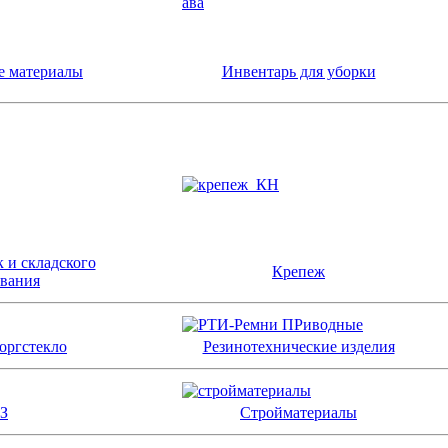
е материалы
Инвентарь для уборки
к и складского
Крепеж
ования
оргстекло
Резинотехнические изделия
З
Стройматериалы