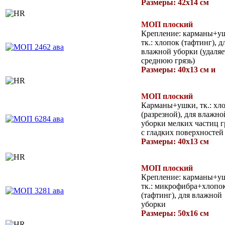
Размеры: 42х14 см
МОП плоский
Крепление: карманы+у
тк.: хлопок (тафтинг), д
влажной уборки (удаляе
среднюю грязь)
Размеры: 40х13 см и
МОП плоский
Карманы+ушки, тк.: хл
(разрезной), для влажно
уборки мелких частиц г
с гладких поверхностей
Размеры: 40х13 см
МОП плоский
Крепление: карманы+у
тк.: микрофибра+хлопо
(тафтинг), для влажной
уборки
Размеры: 50х16 см