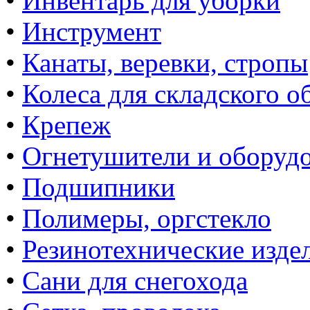
•
Инвентарь для уборки
•
Инструмент
•
Канаты, веревки, стропы
•
Колеса для складского о
•
Крепеж
•
Огнетушители и оборуд
•
Подшипники
•
Полимеры, оргстекло
•
Резинотехнические изде
•
Сани для снегохода