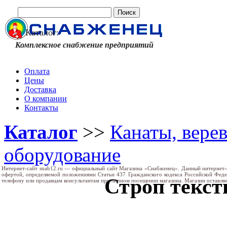
Каталог:
Комплексное снабжение предприятий
Оплата
Цены
Доставка
О компании
Контакты
Каталог
>>
Канаты, вере
оборудование
Интернет-сайт snab12.ru — официальный сайт Магазина «Снабженец». Данный интернет-
офертой, определяемой положениями Статьи 437 Гражданского кодекса Российской Фед
Строп текст
телефону или продавцам консультантам при личном посещении магазина. Магазин оставляе