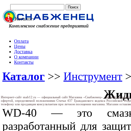
Каталог:
Комплексное снабжение предприятий
Оплата
Цены
Доставка
О компании
Контакты
Каталог
>>
Инструмент
Жид
Интернет-сайт snab12.ru — официальный сайт Магазина «Снабженец». Данный интернет-
офертой, определяемой положениями Статьи 437 Гражданского кодекса Российской Фед
телефону или продавцам консультантам при личном посещении магазина. Магазин оставляе
WD-40 — это смазка,
разработанный для защит