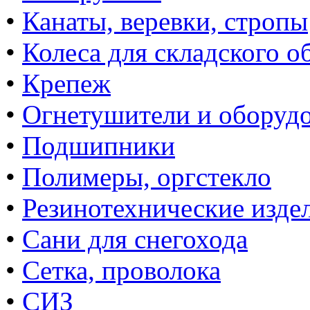
•
Канаты, веревки, стропы
•
Колеса для складского о
•
Крепеж
•
Огнетушители и оборуд
•
Подшипники
•
Полимеры, оргстекло
•
Резинотехнические изде
•
Сани для снегохода
•
Сетка, проволока
•
СИЗ