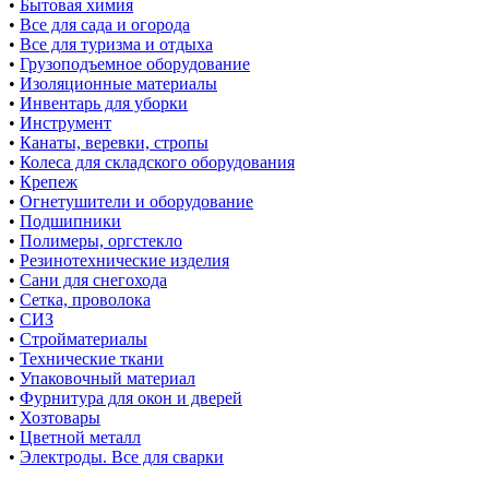
•
Бытовая химия
•
Все для сада и огорода
•
Все для туризма и отдыха
•
Грузоподъемное оборудование
•
Изоляционные материалы
•
Инвентарь для уборки
•
Инструмент
•
Канаты, веревки, стропы
•
Колеса для складского оборудования
•
Крепеж
•
Огнетушители и оборудование
•
Подшипники
•
Полимеры, оргстекло
•
Резинотехнические изделия
•
Сани для снегохода
•
Сетка, проволока
•
СИЗ
•
Стройматериалы
•
Технические ткани
•
Упаковочный материал
•
Фурнитура для окон и дверей
•
Хозтовары
•
Цветной металл
•
Электроды. Все для сварки