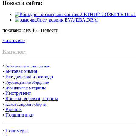
Новости сайта:
ЛЕТНИЙ РОЗЫГРЫШ от маг
Лист, коврик EVA(ЕВА.ЭВА)
показано 2 из 46 - Новости
Читать все
Каталог:
•
Асбестотехнические изделия
•
Бытовая химия
•
Все для сада и огорода
•
Грузоподъемное оборуд-ние
•
Изоляционные материалы
•
Инструмент
•
Канаты, веревки, стропы
•
Колеса складского обор-ия
•
Крепеж
•
Подшипники
•
Полимеры