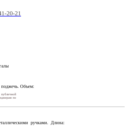
41-20-21
нгалы
 поджечь. Объем:
я публичной
неджерам по
таллическими ручками. Длина: