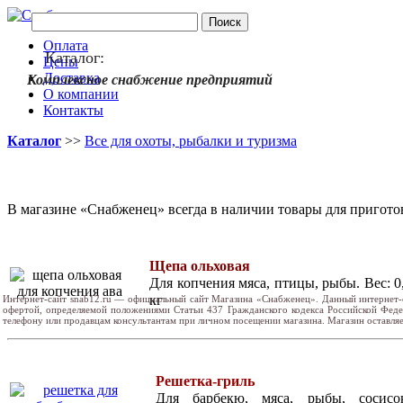
Оплата
Каталог:
Цены
Доставка
Комплексное снабжение предприятий
О компании
Контакты
Каталог
>>
Все для охоты, рыбалки и туризма
В магазине «Снабженец» всегда в наличии товары для пригот
Щепа ольховая
Для копчения мяса, птицы, рыбы. Вес: 0
кг
Интернет-сайт snab12.ru — официальный сайт Магазина «Снабженец». Данный интернет-
офертой, определяемой положениями Статьи 437 Гражданского кодекса Российской Фед
телефону или продавцам консультантам при личном посещении магазина. Магазин оставляе
Решетка-гриль
Для барбекю, мяса, рыбы, сосисо