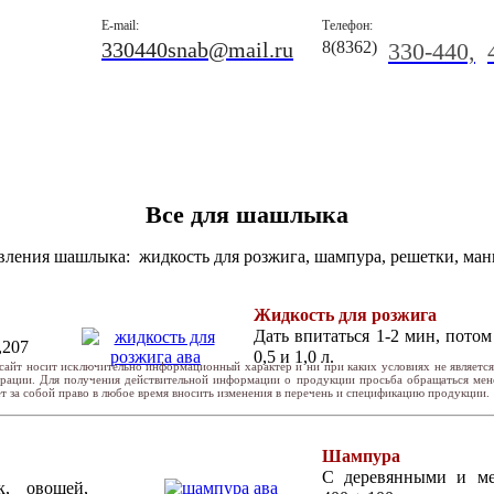
E-mail:
Телефон:
330440snab@mail.ru
8(8362)
330-440,
Все для шашлыка
овления шашлыка: жидкость для розжига, шампура, решетки, ма
Жидкость для розжига
Дать впитаться 1-2 мин, потом
,207
0,5 и 1,0 л.
сайт носит исключительно информационный характер и ни при каких условиях не являетс
ерации. Для получения действительной информации о продукции просьба обращаться ме
т за собой право в любое время вносить изменения в перечень и спецификацию продукции.
Шампура
С деревянными и ме
к, овощей,