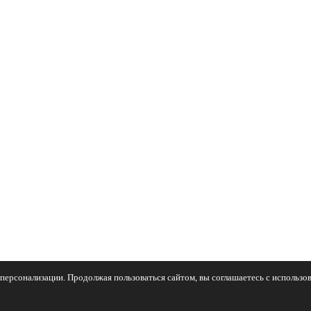
персонализации. Продолжая пользоваться сайтом, вы соглашаетесь с использов
азина «Снабженец» и автосервиса «Арсенал»!
д.52 (мкрн. Ширяйково) | © Все права защищены