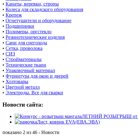
•
Канаты, веревки, стропы
•
Колеса для складского оборудования
•
Крепеж
•
Огнетушители и оборудование
•
Подшипники
•
Полимеры, оргстекло
•
Резинотехнические изделия
•
Сани для снегохода
•
Сетка, проволока
•
СИЗ
•
Стройматериалы
•
Технические ткани
•
Упаковочный материал
•
Фурнитура для окон и дверей
•
Хозтовары
•
Цветной металл
•
Электроды. Все для сварки
Новости сайта:
ЛЕТНИЙ РОЗЫГРЫШ от маг
Лист, коврик EVA(ЕВА.ЭВА)
показано 2 из 46 - Новости