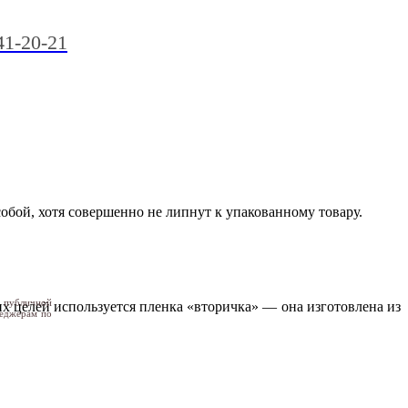
41-20-21
собой, хотя совершенно не липнут к упакованному товару.
я публичной
их целей используется пленка «вторичка» — она изготовлена из
неджерам по