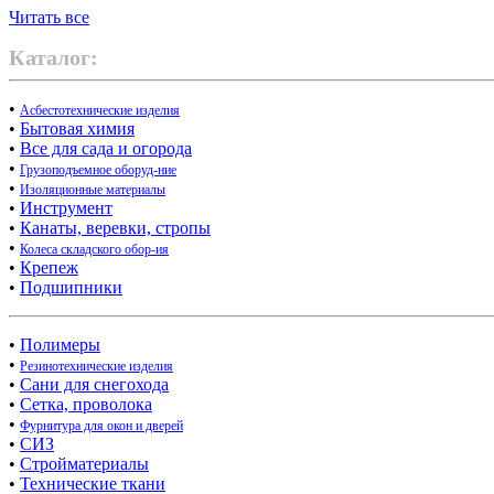
Читать все
Каталог:
•
Асбестотехнические изделия
•
Бытовая химия
•
Все для сада и огорода
•
Грузоподъемное оборуд-ние
•
Изоляционные материалы
•
Инструмент
•
Канаты, веревки, стропы
•
Колеса складского обор-ия
•
Крепеж
•
Подшипники
•
Полимеры
•
Резинотехнические изделия
•
Сани для снегохода
•
Сетка, проволока
•
Фурнитура для окон и дверей
•
СИЗ
•
Стройматериалы
•
Технические ткани