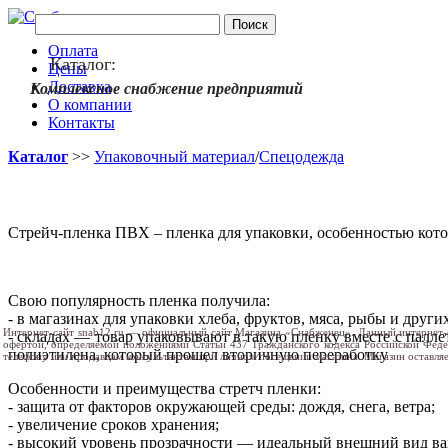
Оплата
Каталог:
Цены
Доставка
Комплексное снабжение предприятий
О компании
Контакты
Каталог
>>
Упаковочный материал
/
Спецодежда
Стрейч-пленка ПВХ – пленка для упаковки, особенностью котор
Свою популярность пленка получила:
- в магазинах для упаковки хлеба, фруктов, мяса, рыбы и друг
Интернет-сайт snab12.ru — официальный сайт Магазина «Снабженец». Данный интернет-
- складах — товар упаковывают в такую пленку вместе с палле
офертой, определяемой положениями Статьи 437 Гражданского кодекса Российской Фед
полиэтилена, который прошел вторичную переработку
телефону или продавцам консультантам при личном посещении магазина. Магазин оставляе
Особенности и преимущества стретч пленки:
- защита от факторов окружающей среды: дождя, снега, ветра;
- увеличение сроков хранения;
- высокий уровень прозрачности — идеальный внешний вид в