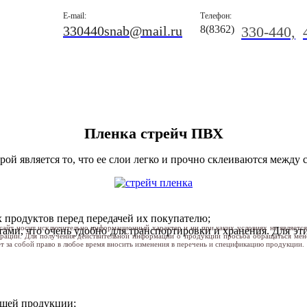
E-mail:
Телефон:
330440snab@mail.ru
8(8362)
330-440,
Пленка стрейч ПВХ
ой является то, что ее слои легко и прочно склеиваются между 
их продуктов перед передачей их покупателю;
сайт носит исключительно информационный характер и ни при каких условиях не являетс
тами, что очень удобно для транспортировки и хранения. Для эт
ерации. Для получения действительной информации о продукции просьба обращаться ме
т за собой право в любое время вносить изменения в перечень и спецификацию продукции.
ашей продукции;