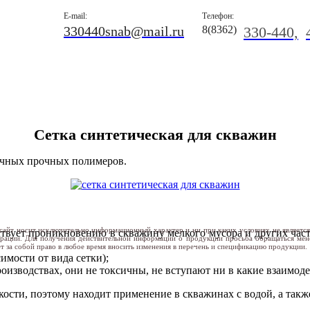
E-mail:
Телефон:
330440snab@mail.ru
8(8362)
330-440,
Сетка синтетическая для скважин
ичных прочных полимеров.
сайт носит исключительно информационный характер и ни при каких условиях не являетс
тствует проникновению в скважину мелкого мусора и других час
ерации. Для получения действительной информации о продукции просьба обращаться ме
т за собой право в любое время вносить изменения в перечень и спецификацию продукции.
симости от вида сетки);
изводствах, они не токсичны, не вступают ни в какие взаимоде
ости, поэтому находит применение в скважинах с водой, а такж