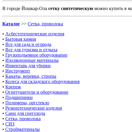
В городе Йошкар-Ола
сетку синтетическую
можно купить
в м
Каталог
>>
Сетка, проволока
•
Асбестотехнические изделия
•
Бытовая химия
•
Все для сада и огорода
•
Все для туризма и отдыха
•
Грузоподъемное оборудование
•
Изоляционные материалы
•
Инвентарь для уборки
•
Инструмент
•
Канаты, веревки, стропы
•
Колеса для складского оборудования
•
Крепеж
•
Огнетушители и оборудование
•
Подшипники
•
Полимеры, оргстекло
•
Резинотехнические изделия
•
Сани для снегохода
•
Сетка, проволока
•
СИЗ
•
Стройматериалы