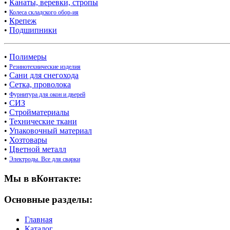
•
Канаты, веревки, стропы
•
Колеса складского обор-ия
•
Крепеж
•
Подшипники
•
Полимеры
•
Резинотехнические изделия
•
Сани для снегохода
•
Сетка, проволока
•
Фурнитура для окон и дверей
•
СИЗ
•
Стройматериалы
•
Технические ткани
•
Упаковочный материал
•
Хозтовары
•
Цветной металл
•
Электроды. Все для сварки
Мы в вКонтакте:
Основные разделы:
Главная
Каталог