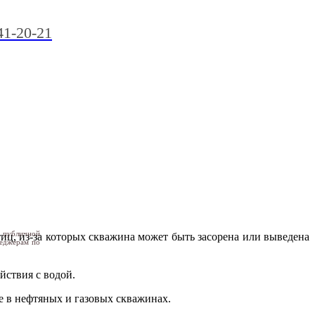
41-20-21
я публичной
тиц, из-за которых скважина может быть засорена или выведена
неджерам по
йствия с водой.
е в нефтяных и газовых скважинах.