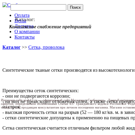
Оплата
Каталог:
Цены
Доставка
Комплексное снабжение предприятий
О компании
Контакты
Каталог
>>
Сетка, проволока
Синтетические тканые сетки производятся из высокотехнолог
Преимущества сеток синтетических:
- они не подвергаются коррозии;
Интернет-сайт snab12.ru — официальный сайт Магазина «Снабженец». Данный интернет-
- на них не происходит отложения солей, а также сетка препя
офертой, определяемой положениями Статьи 437 Гражданского кодекса Российской Фед
из строя;
телефону или продавцам консультантам при личном посещении магазина. Магазин оставляе
- высокая прочность сетки на разрыв (52 — 180 кг/кв. м. в зави
- сетки синтетические допущены к применению на пищевых про
Сетка синтетическая считается отличным фильтром любой жидк