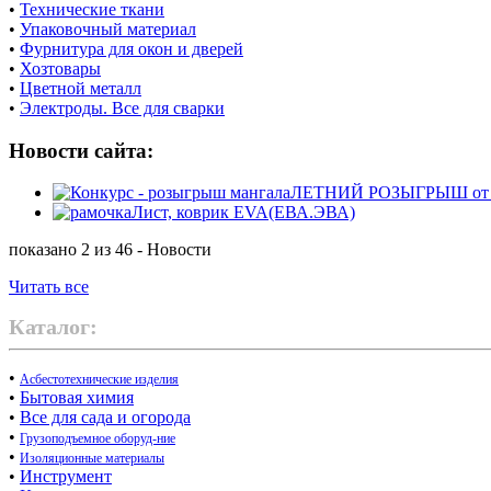
•
Технические ткани
•
Упаковочный материал
•
Фурнитура для окон и дверей
•
Хозтовары
•
Цветной металл
•
Электроды. Все для сварки
Новости сайта:
ЛЕТНИЙ РОЗЫГРЫШ от маг
Лист, коврик EVA(ЕВА.ЭВА)
показано 2 из 46 - Новости
Читать все
Каталог:
•
Асбестотехнические изделия
•
Бытовая химия
•
Все для сада и огорода
•
Грузоподъемное оборуд-ние
•
Изоляционные материалы
•
Инструмент