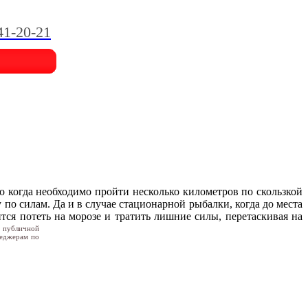
41-20-21
о когда необходимо пройти несколько километров по скользкой
по силам. Да и в случае стационарной рыбалки, когда до места
ся потеть на морозе и тратить лишние силы, перетаскивая на
я публичной
неджерам по