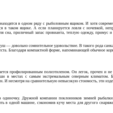
 находятся в одном ряду с рыболовным ящиком. И хотя соврем
я в таком ящике. А если планируется ловля с ночевкой, неп
для сна, приличный запас провианта, теплую одежду, примус и
окуш — довольно сомнительное удовольствие. В такого рода сан
 места. Благодаря компактной форме, напоминающей обычное кор
вается профилированным полиэтиленом. Он легок, прочен и не 
уши в местах с самым экстремальным северным климатом. 
и. И несмотря на сравнительную невысокую стоимость, эти изд
 в одиночку. Дружной компании поклонников зимней рыбалки
тить в одной машине, сэкономив кучу места для другого снаряж