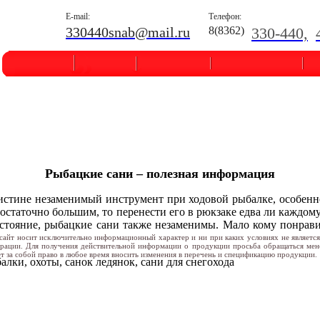
E-mail:
Телефон:
330440snab@mail.ru
8(8362)
330-440,
Рыбацкие сани – полезная информация
оистине незаменимый инструмент при ходовой рыбалке, особенн
остаточно большим, то перенести его в рюкзаке едва ли каждому 
стояние, рыбацкие сани также незаменимы. Мало кому понравит
сайт носит исключительно информационный характер и ни при каких условиях не являетс
ерации. Для получения действительной информации о продукции просьба обращаться ме
т за собой право в любое время вносить изменения в перечень и спецификацию продукции.
лки, охоты, санок ледянок, сани для снегохода