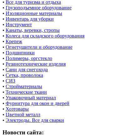
•
Все для туризма и отдыха
•
Грузоподъемное оборудование
•
Изоляционные материалы
•
Инвентарь для уборки
•
Инструмент
•
Канаты, веревки, стропы
•
Колеса для складского оборудования
•
Крепеж
•
Огнетушители и оборудование
•
Подшипники
•
Полимеры, оргстекло
•
Резинотехнические изделия
•
Сани для снегохода
•
Сетка, проволока
•
СИЗ
•
Стройматериалы
•
Технические ткани
•
Упаковочный материал
•
Фурнитура для окон и дверей
•
Хозтовары
•
Цветной металл
•
Электроды. Все для сварки
Новости сайта: