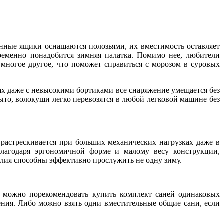
енные ящики оснащаются полозьями, их вместимость оставляет
ременно понадобится зимняя палатка. Помимо нее, любители
 многое другое, что поможет справиться с морозом в суровых
ках даже с невысокими бортиками все снаряжение умещается без
ыто, волокуши легко перевозятся в любой легковой машине без
растрескивается при больших механических нагрузках даже в
Благодаря эргономичной форме и малому весу конструкции,
елия способны эффективно прослужить не одну зиму.
 можно порекомендовать купить комплект саней одинаковых
ения. Либо можно взять одни вместительные общие сани, если