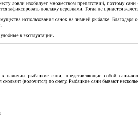
есту ловли изобилует множеством препятствий, поэтому сани б
тся зафиксировать поклажу веревками. Тогда не придется жалет
реимущества использования санок на зимней рыбалке. Благодар
.
 удобные в эксплуатации.
 в наличии рыбацкие сани, представляющие собой сани-вол
яя скользит (волочится) по снегу. Рыбацкие сани бывают несколь
я