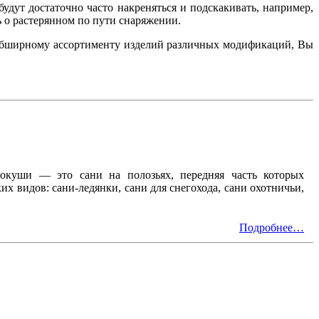
удут достаточно часто накреняться и подскакивать, например,
ь о растерянном по пути снаряжении.
я обширному ассортименту изделий различных модификаций, Вы
окуши — это сани на полозьях, передняя часть которых
ких видов: сани-ледянки, сани для снегохода, сани охотничьи,
Подробнее…