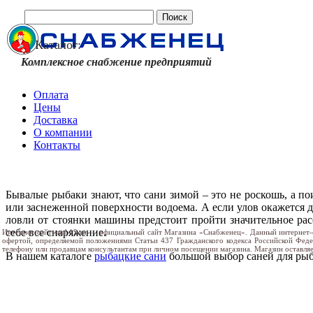
Каталог:
Комплексное снабжение предприятий
Оплата
Цены
Доставка
О компании
Контакты
Бывалые рыбаки знают, что сани зимой – это не роскошь, а п
или заснеженной поверхности водоема. А если улов окажется д
ловли от стоянки машины предстоит пройти значительное рас
себе все снаряжение.
Интернет-сайт snab12.ru — официальный сайт Магазина «Снабженец». Данный интернет-
офертой, определяемой положениями Статьи 437 Гражданского кодекса Российской Фед
телефону или продавцам консультантам при личном посещении магазина. Магазин оставляе
В нашем каталоге
рыбацкие сани
большой выбор саней для рыба