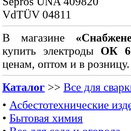
Sepros UNA 409820
VdTÜV 04811
В магазине
«Снабжен
купить электроды
ОК 61
ценам, оптом и в розницу.
Каталог
>>
Все для сварк
•
Асбестотехнические изд
•
Бытовая химия