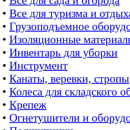
•
Все для сада и огорода
•
Все для туризма и отдых
•
Грузоподъемное оборуд
•
Изоляционные материал
•
Инвентарь для уборки
•
Инструмент
•
Канаты, веревки, стропы
•
Колеса для складского о
•
Крепеж
•
Огнетушители и оборуд