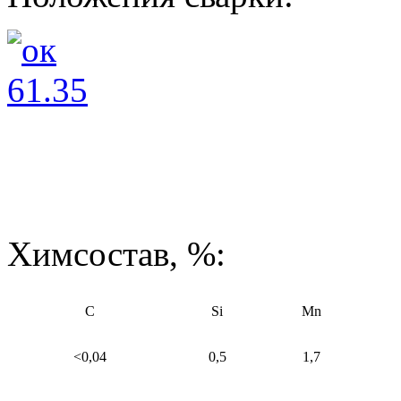
Химсостав, %:
C
Si
Mn
<0,04
0,5
1,7