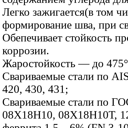
Легко зажигается(в том чи
формирование шва, при св
Обепечивает стойкость п
коррозии.
Жаростойкость — до 475°
Свариваемые стали по AISI
420, 430, 431;
Свариваемые стали по Г
08Х18Н10, 08Х18Н10Т, 1
феррита 1,5…6% (FN 3-10