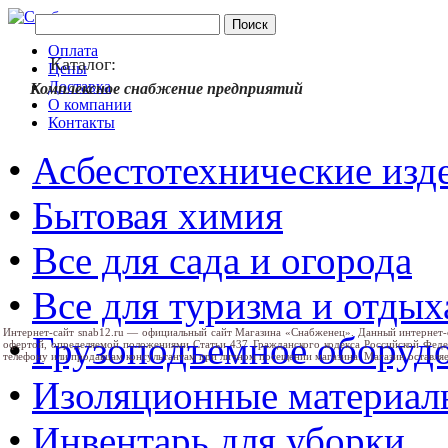
Оплата
Каталог:
Цены
Доставка
Комплексное снабжение предприятий
О компании
Контакты
•
Асбестотехнические изд
•
Бытовая химия
•
Все для сада и огорода
•
Все для туризма и отдых
Интернет-сайт snab12.ru — официальный сайт Магазина «Снабженец». Данный интернет-
•
Грузоподъемное оборуд
офертой, определяемой положениями Статьи 437 Гражданского кодекса Российской Фед
телефону или продавцам консультантам при личном посещении магазина. Магазин оставляе
•
Изоляционные материал
•
Инвентарь для уборки