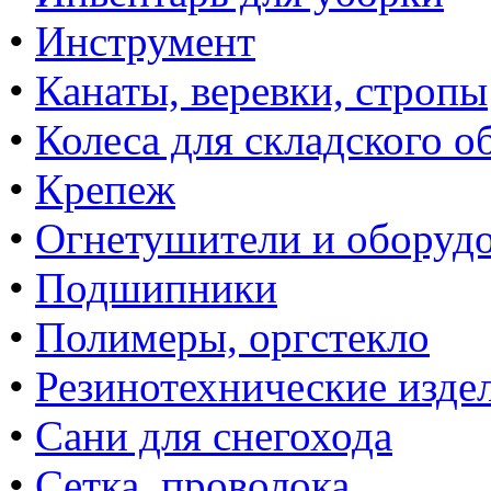
•
Инструмент
•
Канаты, веревки, стропы
•
Колеса для складского о
•
Крепеж
•
Огнетушители и оборуд
•
Подшипники
•
Полимеры, оргстекло
•
Резинотехнические изде
•
Сани для снегохода
•
Сетка, проволока