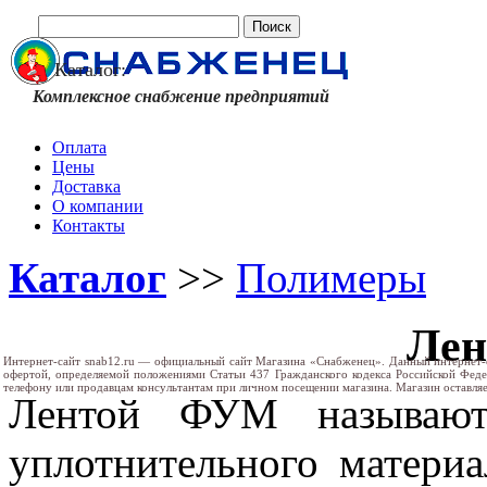
Каталог:
Комплексное снабжение предприятий
Оплата
Цены
Доставка
О компании
Контакты
Каталог
>>
Полимеры
Ле
Интернет-сайт snab12.ru — официальный сайт Магазина «Снабженец». Данный интернет-
офертой, определяемой положениями Статьи 437 Гражданского кодекса Российской Фед
телефону или продавцам консультантам при личном посещении магазина. Магазин оставляе
Лентой ФУМ называют 
уплотнительного материа