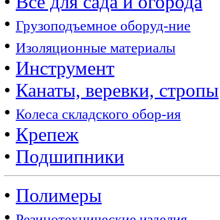
•
Все для сада и огорода
•
Грузоподъемное оборуд-ние
•
Изоляционные материалы
•
Инструмент
•
Канаты, веревки, стропы
•
Колеса складского обор-ия
•
Крепеж
•
Подшипники
•
Полимеры
•
Резинотехнические изделия