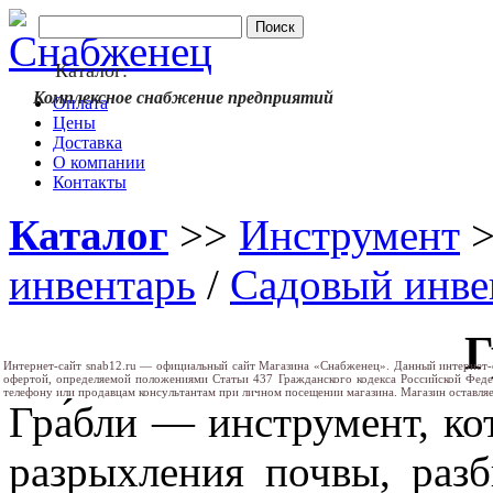
Каталог:
Комплексное снабжение предприятий
Оплата
Цены
Доставка
О компании
Контакты
Каталог
>>
Инструмент
инвентарь
/
Садовый инве
Г
Интернет-сайт snab12.ru — официальный сайт Магазина «Снабженец». Данный интернет-
офертой, определяемой положениями Статьи 437 Гражданского кодекса Российской Фед
телефону или продавцам консультантам при личном посещении магазина. Магазин оставляе
Гра́бли — инструмент, ко
разрыхления почвы, разб