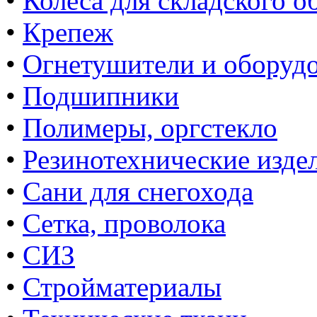
•
Колеса для складского о
•
Крепеж
•
Огнетушители и оборуд
•
Подшипники
•
Полимеры, оргстекло
•
Резинотехнические изде
•
Сани для снегохода
•
Сетка, проволока
•
СИЗ
•
Стройматериалы