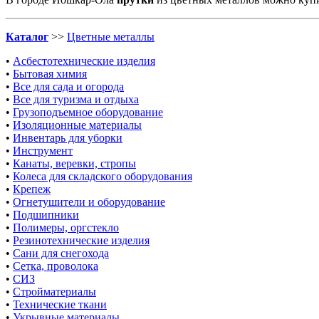
Каталог
>>
Цветные металлы
•
Асбестотехнические изделия
•
Бытовая химия
•
Все для сада и огорода
•
Все для туризма и отдыха
•
Грузоподъемное оборудование
•
Изоляционные материалы
•
Инвентарь для уборки
•
Инструмент
•
Канаты, веревки, стропы
•
Колеса для складского оборудования
•
Крепеж
•
Огнетушители и оборудование
•
Подшипники
•
Полимеры, оргстекло
•
Резинотехнические изделия
•
Сани для снегохода
•
Сетка, проволока
•
СИЗ
•
Стройматериалы
•
Технические ткани
•
Укрывные материалы