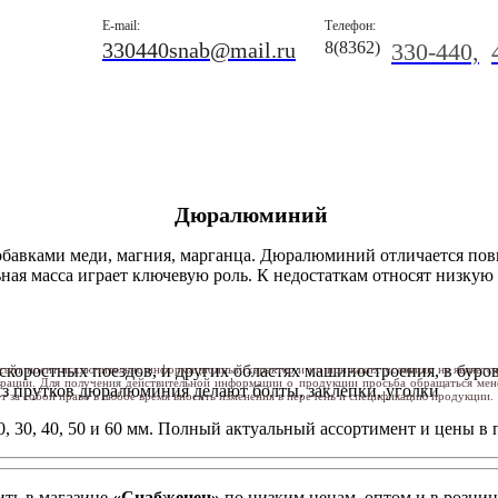
E-mail:
Телефон:
330440snab@mail.ru
8(8362)
330-440,
Дюралюминий
бавками меди, магния, марганца. Дюралюминий отличается пов
ная масса играет ключевую роль. К недостаткам относят низкую
коростных поездов, и других областях машиностроения, в бурово
сайт носит исключительно информационный характер и ни при каких условиях не являетс
ерации. Для получения действительной информации о продукции просьба обращаться ме
Из прутков дюралюминия делают болты, заклепки, уголки
т за собой право в любое время вносить изменения в перечень и спецификацию продукции.
30, 40, 50 и 60 мм. Полный актуальный ассортимент и цены в 
ить
в магазине
«Снабженец»
по низким ценам, оптом и в розниц