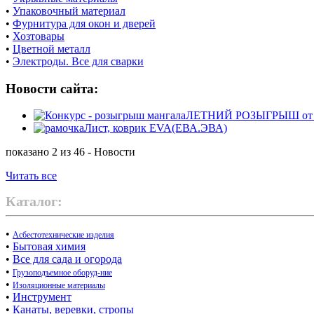
•
Упаковочный материал
•
Фурнитура для окон и дверей
•
Хозтовары
•
Цветной металл
•
Электроды. Все для сварки
Новости сайта:
ЛЕТНИЙ РОЗЫГРЫШ от маг
Лист, коврик EVA(ЕВА.ЭВА)
показано 2 из 46 - Новости
Читать все
Каталог:
•
Асбестотехнические изделия
•
Бытовая химия
•
Все для сада и огорода
•
Грузоподъемное оборуд-ние
•
Изоляционные материалы
•
Инструмент
•
Канаты, веревки, стропы