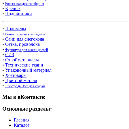
•
Колеса складского обор-ия
•
Крепеж
•
Подшипники
•
Полимеры
•
Резинотехнические изделия
•
Сани для снегохода
•
Сетка, проволока
•
Фурнитура для окон и дверей
•
СИЗ
•
Стройматериалы
•
Технические ткани
•
Упаковочный материал
•
Хозтовары
•
Цветной металл
•
Электроды. Все для сварки
Мы в вКонтакте:
Основные разделы:
Главная
Каталог