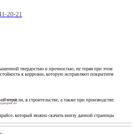
41-20-21
ышенной твердостью и прочностью, не теряя при этом
 стойкость к коррозии, которую исправляют покрытием
й отрасли, в строительстве, а также при производстве
я публичной
неджерам по
прайсе, который можно скачать внизу данной страницы
у.