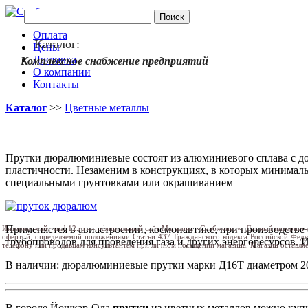
Оплата
Каталог:
Цены
Доставка
Комплексное снабжение предприятий
О компании
Контакты
Каталог
>>
Цветные металлы
Прутки дюралюминиевые состоят из алюминиевого сплава с до
пластичности. Незаменим в конструкциях, в которых минималь
специальными грунтовками или окрашиванием
Применяется в авиастроении, космонавтике, при производстве с
Интернет-сайт snab12.ru — официальный сайт Магазина «Снабженец». Данный интернет-
офертой, определяемой положениями Статьи 437 Гражданского кодекса Российской Фед
трубопроводов для проведения газа и других энергоресурсов. 
телефону или продавцам консультантам при личном посещении магазина. Магазин оставляе
В наличии: дюралюминиевые прутки марки Д16Т диаметром 20, 
В городе Йошкар-Ола
прутки
из цветных металлов
можно куп