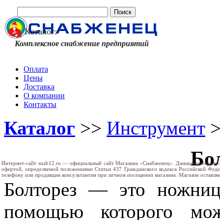
Каталог:
Комплексное снабжение предприятий
Оплата
Цены
Доставка
О компании
Контакты
Каталог
>>
Инструмент
Бо
Интернет-сайт snab12.ru — официальный сайт Магазина «Снабженец». Данный интернет-
офертой, определяемой положениями Статьи 437 Гражданского кодекса Российской Фед
телефону или продавцам консультантам при личном посещении магазина. Магазин оставляе
Болторез — это ножниц
помощью которого мож