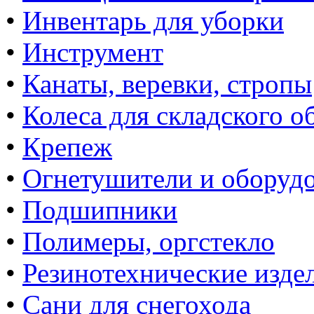
•
Инвентарь для уборки
•
Инструмент
•
Канаты, веревки, стропы
•
Колеса для складского о
•
Крепеж
•
Огнетушители и оборуд
•
Подшипники
•
Полимеры, оргстекло
•
Резинотехнические изде
•
Сани для снегохода