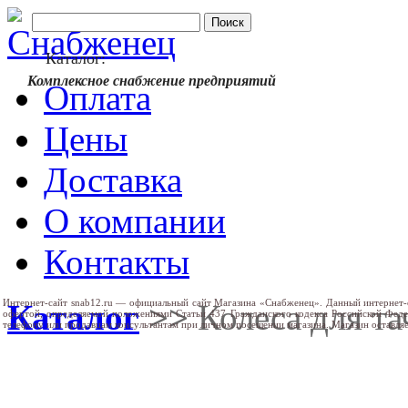
Каталог:
Комплексное снабжение предприятий
Оплата
Цены
Доставка
О компании
Контакты
Интернет-сайт snab12.ru — официальный сайт Магазина «Снабженец». Данный интернет-
Каталог
>>
Колеса для та
офертой, определяемой положениями Статьи 437 Гражданского кодекса Российской Фед
телефону или продавцам консультантам при личном посещении магазина. Магазин оставляе