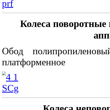
Колеса поворотные 
апп
Обод полипропиленовы
платформенное
Колеса непово